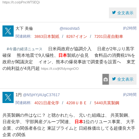
https://t.co/pPncWT5EQi
全文表示
mioshita5
大下 美倫
約2時間
mioshita5
関連銘柄
日本製紙
イオン
日産自動車
3863
8267
7201
日米両政府が協調介入 日産が2年ぶり黒字
#今週の経済ニュース
確保 熊本地震で9人犠牲、
日本
製紙が会見 食料品の消費税1%を
政府が閣議決定 イオン、熊本の爆発事故で調査委を設置へ 東芝
の純利益が4兆円超
https://t.co/jKRdymgnOO
全文表示
N5jHYjAUgC37617
1円
約2時間
N5jHYjAUgC37617
関連銘柄
日産化学
ＵＢＥ
共英製鋼
4021
4208
5440
共英製鋼の件はなに？ と聴かれたら、 元いた組織は、 共英製鋼、
日産化学、 宇部興産グループ関連、
日本
1位のリユース事業、 大手
企業、の関係者各位と 東証プライムと 日経株価出してる超優良大手
企業 の関係