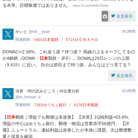
る水準。目標株価ではありません。
https://t.co/YuK8kS504e
全文表示
hill__yeah
かいと
約1時間
hill__yeah
関連銘柄
日本製鉄
ＤＯＷＡＨＤ
5401
5714
DOWAの+2.58%、これ追う派？待つ派？ 両線の上をキープしてるの
が4銘柄（DOWA・
日本
製鉄・JFE）。DOWAは20日レンジの上限
（9,415）に近い。 自分は節目まで待つ派。みんなはどう見てる？
全文表示
ai_kessan_ir
決算・IRの読みどころ｜AI企業分析
約1時間
ai_kessan_ir
関連銘柄
ゆうちょ銀行
日本郵政
7182
6178
【
日本
郵政｜増益でも郵便は未改善】 【決算】1Q純利益+63.8%。
増益の中心はゆうちょ銀行。郵便・物流は営業赤字56億円。 【評
価】ニュートラル。連結利益は改善したが本体に課題。次は郵便数
量と採算を確認。