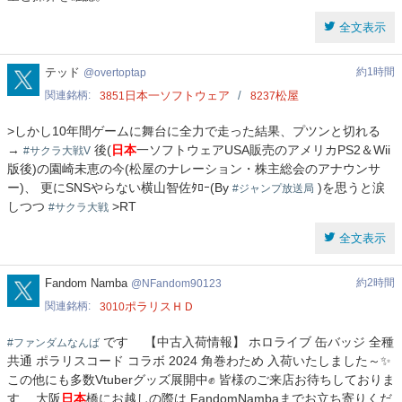
全文表示
overtoptap
テッド
約1時間
overtoptap
関連銘柄
日本一ソフトウェア
松屋
3851
8237
>しかし10年間ゲームに舞台に全力で走った結果、プツンと切れる
→
後(
日本
一ソフトウェアUSA販売のアメリカPS2＆Wii
#サクラ大戦V
版後)の園崎未恵の今(松屋のナレーション・株主総会のアナウンサ
ー)、 更にSNSやらない横山智佐ﾀﾛｰ(By
)を思うと涙
#ジャンプ放送局
しつつ
>RT
#サクラ大戦
全文表示
NFandom90123
Fandom Namba
約2時間
NFandom90123
関連銘柄
ポラリスＨＤ
3010
です 【中古入荷情報】 ホロライブ 缶バッジ 全種
#ファンダムなんば
共通 ポラリスコード コラボ 2024 角巻わため 入荷いたしました～✨
この他にも多数Vtuberグッズ展開中✊ 皆様のご来店お待ちしておりま
す 大阪
日本
橋にお越しの際は FandomNambaまでお立ち寄りくだ