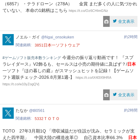
（6857） ・テラドローン（278A） 金賞 まだ多くの人に気づかれ
ていない、 本命の1銘柄はこちら
https://t.co/Oz6CHImGNz
全文表示
Ngai_onsokuken
ノエル・ガイ
約2時間
Ngai_onsokuken
関連銘柄
日本一ソフトウェア
3851
今週分の振り返り動画です！ 『スプ
#ゲームソフト販売本数ランキング
ラレイダース』V2飾るも、セールスは小売の期待値に及ばず？/
日本
一ソフト『ほの暮しの庭』がスマッシュヒットを記録！【ゲームソ
フト週販チェック-2026.8月第1週-】
https://t.co/tX4l3X9HRA
https://t.co/w10yZogQVj
全文表示
t80561
たなか
約2時間
t80561
関連銘柄
ＴＯＴＯ
5332
TOTO 27年3月期1Q 「増収減益だが住設が沈み、セラミックが支
えた四半期」 中国大陸の構造改革◎ 自己資本比率66.3%
日本