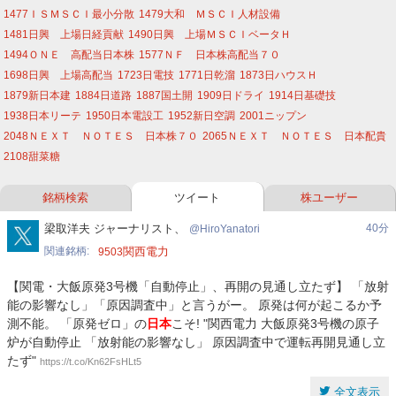
1477
ＩＳＭＳＣＩ最小分散
1479
大和 ＭＳＣＩ人材設備
ー
1481
日興 上場日経貢献
1490
日興 上場ＭＳＣＩベータＨ
1494
ＯＮＥ 高配当日本株
1577
ＮＦ 日本株高配当７０
ク
1698
日興 上場高配当
1723
日電技
1771
日乾溜
1873
日ハウスＨ
1879
新日本建
1884
日道路
1887
国土開
1909
日ドライ
1914
日基礎技
1938
日本リーテ
1950
日本電設工
1952
新日空調
2001
ニップン
2048
ＮＥＸＴ ＮＯＴＥＳ 日本株７０
2065
ＮＥＸＴ ＮＯＴＥＳ 日本配貴
2108
甜菜糖
銘柄検索
ツイート
株ユーザー
HiroYanatori
梁取洋夫 ジャーナリスト、
40分
HiroYanatori
関連銘柄
関西電力
9503
【関電・大飯原発3号機「自動停止」、再開の見通し立たず】 「放射
能の影響なし」「原因調査中」と言うがー。 原発は何が起こるか予
測不能。 「原発ゼロ」の
日本
こそ! "関西電力 大飯原発3号機の原子
炉が自動停止 「放射能の影響なし」 原因調査中で運転再開見通し立
たず"
https://t.co/Kn62FsHLt5
全文表示