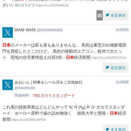
さい✨
#ホロライブ
https://t.co/0ZiXHtKLNl
全文表示
WANIWANI99
WANI WANI
約2時間
WANIWANI99
日本
のメーカーは影も形もありませんな。 美的は東芝の白物家電部
門を買収したとこだけど。 美的の移動式エアコン、欧州で大ヒッ
ト 現地の住宅事情捉え出荷2倍 -
日本
経済新聞
https://t.co/N9Z5fcVZxm
全文表示
AoinRoom
あおいん | 時事＆シール沼＆ご当地旅行
約2時間
AoinRoom
関連銘柄
タカラスタンダード
7981
これ系の技術革新はどんどんやって ٩( ᐛ )و٩( ᐖ )۶ タカラスタンダ
ード、ホーロー原料で歯の詰め物強く 徳島大学と開発 -
日本
経済
新聞
https://t.co/zh68yebFMv
全文表示