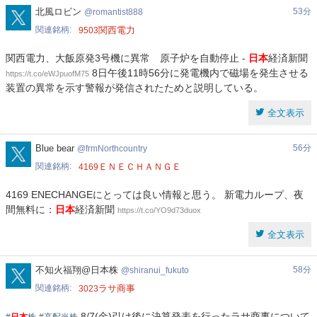
romantist888
北風ロビン
53分
romantist888
関連銘柄
関西電力
9503
関西電力、大飯原発3号機に異常 原子炉を自動停止 -
日本
経済新聞
8日午後11時56分に発電機内で磁場を発生させる
https://t.co/eWJpuofM75
装置の異常を示す警報が発信されたためと説明している。
全文表示
frmNorthcountry
Blue bear
56分
frmNorthcountry
関連銘柄
ＥＮＥＣＨＡＮＧＥ
4169
4169 ENECHANGEにとっては良い情報と思う。 新電力ループ、夜
間無料に：
日本
経済新聞
https://t.co/YO9d73duox
全文表示
shiranui_fukuto
不知火福翔@日本株
58分
shiranui_fukuto
関連銘柄
ラサ商事
3023
8/7(金)引け後に決算発表を行ったラサ商事について