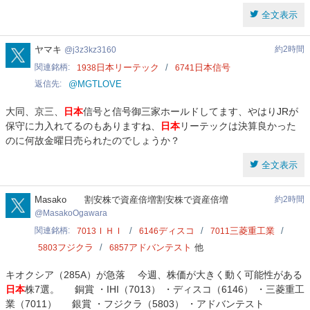
全文表示
j3z3kz3160
ヤマキ
約2時間
j3z3kz3160
関連銘柄
日本リーテック
日本信号
1938
6741
返信先
@MGTLOVE
大同、京三、
日本
信号と信号御三家ホールドしてます、やはりJRが
保守に力入れてるのもありますね、
日本
リーテックは決算良かった
のに何故金曜日売られたのでしょうか？
全文表示
MasakoOgawara
Masako 割安株で資産倍増割安株で資産倍増
約2時間
MasakoOgawara
関連銘柄
ＩＨＩ
ディスコ
三菱重工業
7013
6146
7011
フジクラ
アドバンテスト
他
5803
6857
キオクシア（285A）が急落 今週、株価が大きく動く可能性がある
日本
株7選。 銅賞 ・IHI（7013） ・ディスコ（6146） ・三菱重工
業（7011） 銀賞 ・フジクラ（5803） ・アドバンテスト