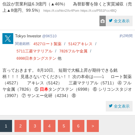
住設が営業利益6.3億円（▲46%） 為替影響を除くと実質減収（売
上▲8億円、99.5%）
https://t.co/hkn2Xv4Pom
https://t.co/P551Fcc4BQ
全文表示
9K510
Tokyo Investor
約2時間
9K510
関連銘柄
ロート製薬
アキレス
4527
5142
三菱マテリアル
フルヤ金属
5711
7826
日本タングステン
他
6998
言っておきます。 8月10日、 短期で大幅上昇が期待できる銘
柄！！！ 見逃さないでください！！ 次の本命は——⤵️ ロート製薬
（4527） アキレス（5142） 三菱マテリアル（5711） ④ フル
ヤ金属（7826） ⑤
日本
タングステン（6998） ⑥ シリコンスタジオ
（3907） ⑦ サンエー化研（4234） ⑧
全文表示
1
2
3
4
5
6
>