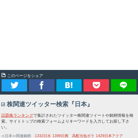
このページをシェア
ツ
シ
ブ
Pocket
株関連ツイッター検索『日本』
イ
ェ
ッ
話題株ランキング
で集計されたツイッター株関連ツイートや銘柄情報を検
ー
ア
ク
索。サイトトップの検索フォームよりキーワードを入力してお探し下さ
い。
ト
マ
≪日本≫関連銘柄
1332
日水
1399
日興 高配当低ボラ
1429
日本アクア