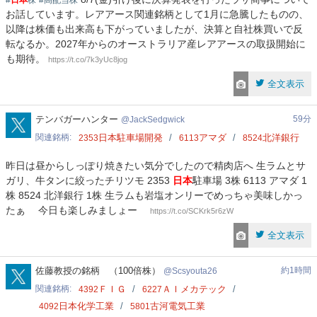
#
日本
株
#高配当株
お話しています。レアアース関連銘柄として1月に急騰したものの、
以降は株価も出来高も下がっていましたが、決算と自社株買いで反
転なるか。2027年からのオーストラリア産レアアースの取扱開始に
も期待。
https://t.co/7k3yUc8jog
全文表示
JackSedgwick
テンバガーハンター
59分
JackSedgwick
関連銘柄
日本駐車場開発
アマダ
北洋銀行
2353
6113
8524
昨日は昼からしっぽり焼きたい気分でしたので精肉店へ 生ラムとサ
ガリ、牛タンに絞ったチリツモ 2353
日本
駐車場 3株 6113 アマダ 1
株 8524 北洋銀行 1株 生ラムも岩塩オンリーでめっちゃ美味しかっ
たぁ 今日も楽しみましょー
https://t.co/SCKrk5r6zW
全文表示
Scsyouta26
佐藤教授の銘柄 （100倍株）
約1時間
Scsyouta26
関連銘柄
ＦＩＧ
ＡＩメカテック
4392
6227
日本化学工業
古河電気工業
4092
5801