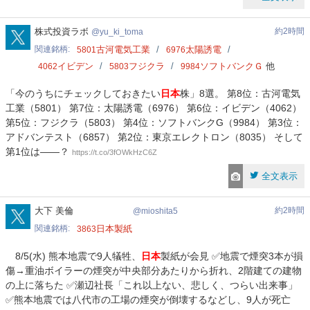
yu_ki_toma
株式投資ラボ
約2時間
yu_ki_toma
関連銘柄
古河電気工業
太陽誘電
5801
6976
イビデン
フジクラ
ソフトバンクＧ
他
4062
5803
9984
「今のうちにチェックしておきたい
日本
株」8選。 第8位：古河電気
工業（5801） 第7位：太陽誘電（6976） 第6位：イビデン（4062）
第5位：フジクラ（5803） 第4位：ソフトバンクG（9984） 第3位：
アドバンテスト（6857） 第2位：東京エレクトロン（8035） そして
第1位は——？
https://t.co/3fOWkHzC6Z
全文表示
mioshita5
大下 美倫
約2時間
mioshita5
関連銘柄
日本製紙
3863
8/5(水) 熊本地震で9人犠牲、
日本
製紙が会見 ✅地震で煙突3本が損
傷→重油ボイラーの煙突が中央部分あたりから折れ、2階建ての建物
の上に落ちた ✅瀬辺社長「これ以上ない、悲しく、つらい出来事」
✅熊本地震では八代市の工場の煙突が倒壊するなどし、9人が死亡