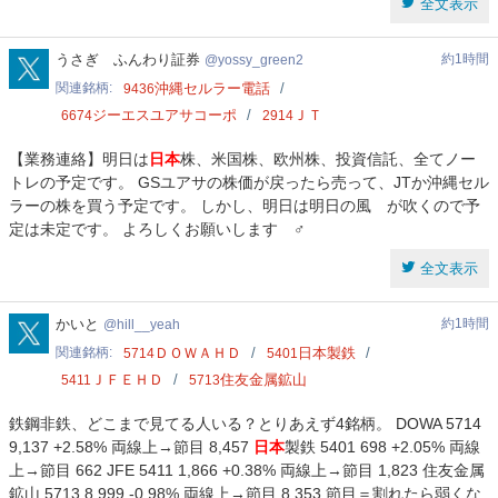
全文表示
yossy_green2
うさぎ ふんわり証券
約1時間
yossy_green2
関連銘柄
沖縄セルラー電話
9436
ジーエスユアサコーポ
ＪＴ
6674
2914
【業務連絡】明日は
日本
株、米国株、欧州株、投資信託、全てノー
トレの予定です。 GSユアサの株価が戻ったら売って、JTか沖縄セル
ラーの株を買う予定です。 しかし、明日は明日の風 ️が吹くので予
定は未定です。 よろしくお願いします ‍♂️
全文表示
hill__yeah
かいと
約1時間
hill__yeah
関連銘柄
ＤＯＷＡＨＤ
日本製鉄
5714
5401
ＪＦＥＨＤ
住友金属鉱山
5411
5713
鉄鋼非鉄、どこまで見てる人いる？とりあえず4銘柄。 DOWA 5714
9,137 +2.58% 両線上→節目 8,457
日本
製鉄 5401 698 +2.05% 両線
上→節目 662 JFE 5411 1,866 +0.38% 両線上→節目 1,823 住友金属
鉱山 5713 8,999 -0.98% 両線上→節目 8,353 節目＝割れたら弱くな