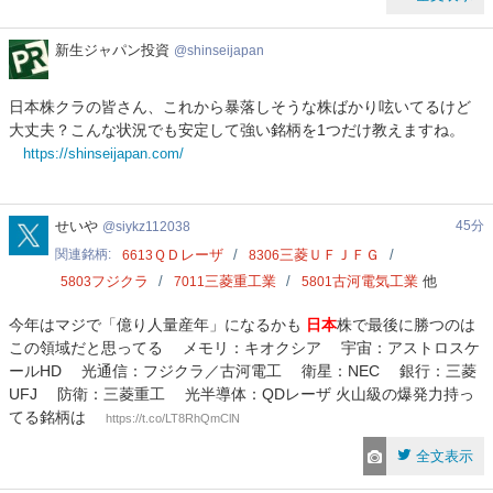
新
新生ジャパン投資
shinseijapan
生
ジ
日本株クラの皆さん、これから暴落しそうな株ばかり呟いてるけど
ャ
大丈夫？こんな状況でも安定して強い銘柄を1つだけ教えますね。
パ
https://shinseijapan.com/
ン
投
資
siykz112038
せいや
45分
siykz112038
関連銘柄
ＱＤレーザ
三菱ＵＦＪＦＧ
6613
8306
フジクラ
三菱重工業
古河電気工業
他
5803
7011
5801
今年はマジで「億り人量産年」になるかも
日本
株で最後に勝つのは
この領域だと思ってる メモリ：キオクシア 宇宙：アストロスケ
ールHD 光通信：フジクラ／古河電工 衛星：NEC 銀行：三菱
UFJ 防衛：三菱重工 光半導体：QDレーザ 火山級の爆発力持っ
てる銘柄は
https://t.co/LT8RhQmClN
全文表示