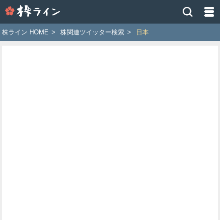
株
ラ
イ
株ライン HOME
>
株関連ツイッター検索
>
日本
ン
［ツ
イ
ッ
タ
ー
で
株
価
予
想
お
す
す
め
銘
柄］