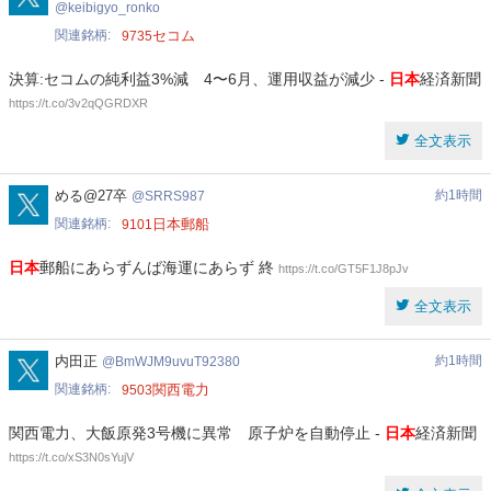
keibigyo_ronko
関連銘柄
セコム
9735
決算:セコムの純利益3%減 4〜6月、運用収益が減少 -
日本
経済新聞
https://t.co/3v2qQGRDXR
全文表示
SRRS987
める@27卒
約1時間
SRRS987
関連銘柄
日本郵船
9101
日本
郵船にあらずんば海運にあらず 終
https://t.co/GT5F1J8pJv
全文表示
BmWJM9uvuT92380
内田正
約1時間
BmWJM9uvuT92380
関連銘柄
関西電力
9503
関西電力、大飯原発3号機に異常 原子炉を自動停止 -
日本
経済新聞
https://t.co/xS3N0sYujV