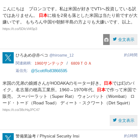
こんにちは ブロンコです。私は米国が好きでVTIへ投資している訳
ではありません。
日本
に核を2発も落とした米国は当たり前ですが大
嫌いです。 もちろん中国や朝鮮半島の方よりも大嫌いです、以上。
https://t.co/5DIcVi4Sp3
全文表示
hiroame_12
ひろあめ@赤ベコ
約1時間
hiroame_12
関連銘柄
サンテック
ＴＯＡ
1960
6809
返信先
@ScottRo83866595
米国の兄弟の娘婿さんがHODAKAのモーター好き。
日本
では幻のバ
イク。名古屋の穂高工業所。1960→1970年代。
日本
で作って米国で
販売。 スーパーラット（Super Rat） ウォンバット（Wombat） ロ
ード・トード（Road Toad） ディート・スクワート（Dirt Squirt）
https://t.co/38cHqJPC47
全文表示
keibigyo_ronko
警備業論考 / Physical Security Insi
約1時間