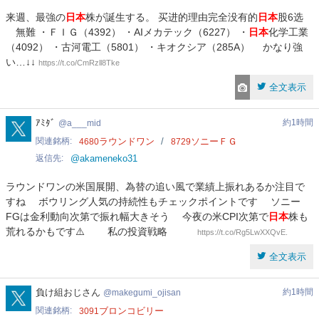
来週、最強の
日本
株が誕生する。 买进的理由完全没有的
日本
股6选
無難 ・ＦＩＧ（4392） ・AIメカテック（6227） ・
日本
化学工業
（4092） ・古河電工（5801） ・キオクシア（285A） かなり強
い…↓↓
https://t.co/CmRzll8Tke
全文表示
a___mid
ｱﾐﾀﾞ
約1時間
a___mid
関連銘柄
ラウンドワン
ソニーＦＧ
4680
8729
返信先
@akameneko31
ラウンドワンの米国展開、為替の追い風で業績上振れあるか注目で
すね ボウリング人気の持続性もチェックポイントです ソニー
FGは金利動向次第で振れ幅大きそう 今夜の米CPI次第で
日本
株も
荒れるかもです⚠️ 私の投資戦略
https://t.co/Rg5LwXXQvE.
全文表示
makegumi_ojisan
負け組おじさん
約1時間
makegumi_ojisan
関連銘柄
ブロンコビリー
3091